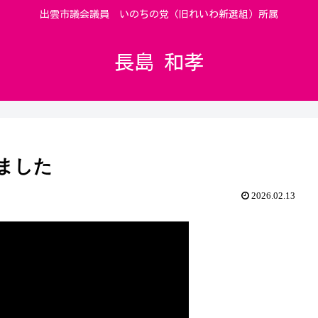
出雲市議会議員 いのちの党（旧れいわ新選組）所属
長島 和孝
ました
2026.02.13