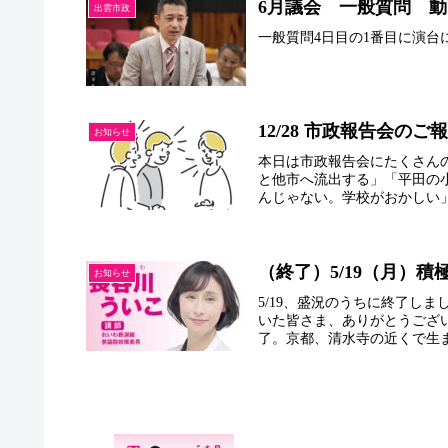
6月議会 一般質問 
出雲市政
一般質問4日目の1番目に演
12/28 市政報告会のご
お知らせ
本日は市政報告会にたくさん
と他市へ流出する」「平田の
んじゃない。学校がおかしい」 
（終了）5/19（月）積
お知らせ
5/19、盛況のうちに終了し
いた皆さま、ありがとうござ
了。京都、清水寺の近くで生まれ