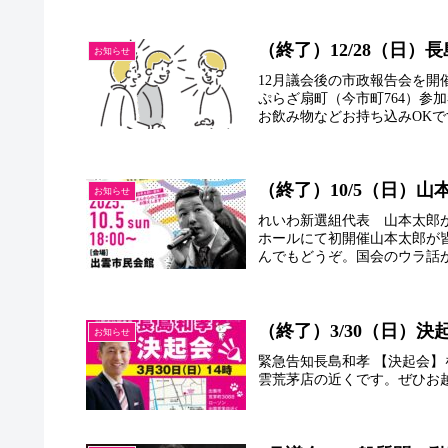
（終了）12/28（日）
お知らせ
12月議会後の市政報告会を開
ぷらざ扇町（今市町764）参
お飲み物などお持ち込みOKで
（終了）10/5（日）
お知らせ
れいわ新選組代表 山本太郎が
ホールにて初開催山本太郎が
んでもどうぞ。国会のウラ話が
（終了）3/30（日）決
お知らせ
緊急告知長島和孝 【決起会】を実
雲荒茅店の近くです。ぜひお