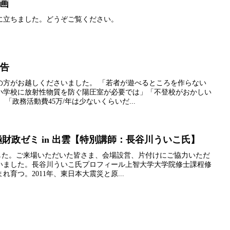
動画
台に立ちました。どうぞご覧ください。
報告
の方がお越しくださいました。 「若者が遊べるところを作らない
小学校に放射性物質を防ぐ陽圧室が必要では」「不登校がおかしい
「政務活動費45万/年は少ないくらいだ...
極財政ゼミ in 出雲【特別講師：長谷川ういこ氏】
ました。ご来場いただいた皆さま、会場設営、片付けにご協力いただ
いました。長谷川ういこ氏プロフィール上智大学大学院修士課程修
育つ。2011年、東日本大震災と原...