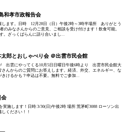
長島和孝市政報告会
催します。日時 12月28日（日）午後2時～3時半場所 ありがとう
加者のみなさんからのご意見、ご相談を受け付けます！飲食可能。
す。ざっくばらんに語り合いまし...
山本太郎とおしゃべり会 ＠出雲市民会館
 出雲にやってくる10月5日日曜日午後6時より 出雲市民会館大
皆さんからのご質問にお答えします。経済、外交、エネルギー、な
きけるかも？申込は不要。無料でご参加...
起会
施します！日時:3/30(日)午後2時 場所:荒茅町3088 ローソン出
越しください！！