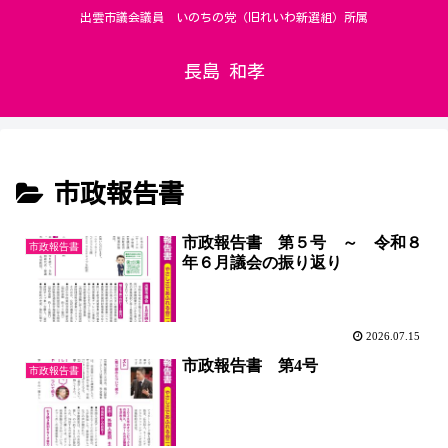
出雲市議会議員 いのちの党（旧れいわ新選組）所属
長島 和孝
市政報告書
市政報告書 第５号 ～ 令和８
市政報告書
年６月議会の振り返り
2026.07.15
市政報告書 第4号
市政報告書