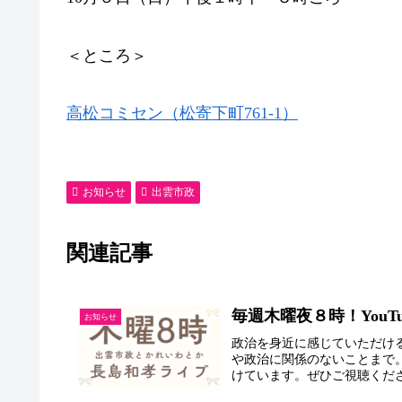
＜ところ＞
高松コミセン（松寄下町761-1）
お知らせ
出雲市政
関連記事
毎週木曜夜８時！YouT
お知らせ
政治を身近に感じていただける
や政治に関係のないことまで
けています。ぜひご視聴くだ