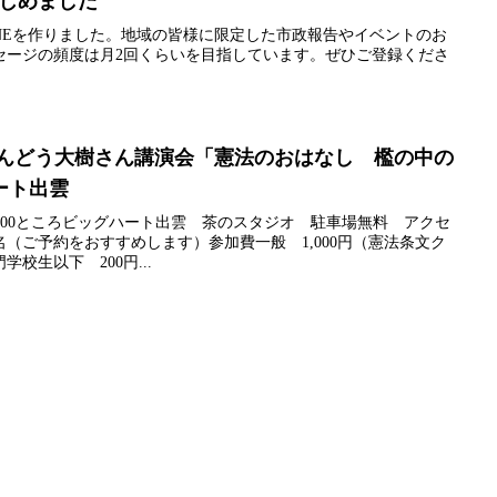
はじめました
NEを作りました。地域の皆様に限定した市政報告やイベントのお
セージの頻度は月2回くらいを目指しています。ぜひご登録くださ
）はんどう大樹さん講演会「憲法のおはなし 檻の中の
ート出雲
0～21:00ところビッグハート出雲 茶のスタジオ 駐車場無料 アクセ
名（ご予約をおすすめします）参加費一般 1,000円（憲法条文ク
校生以下 200円...