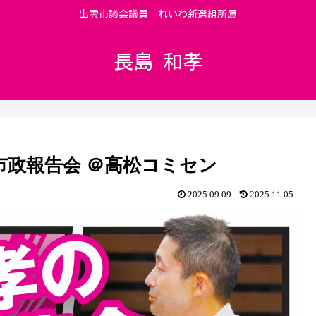
出雲市議会議員 れいわ新選組所属
長島 和孝
の市政報告会 ＠高松コミセン
2025.09.09
2025.11.05