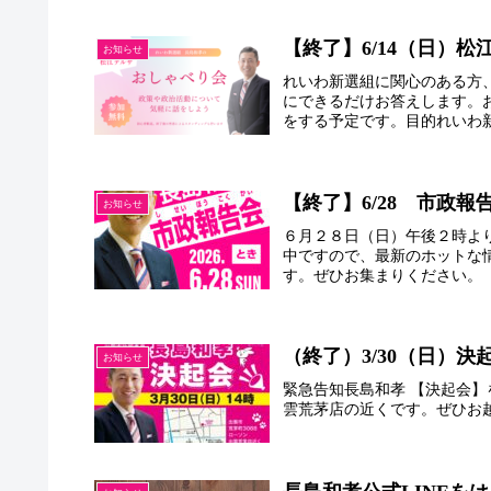
【終了】6/14（日）
お知らせ
れいわ新選組に関心のある方
にできるだけお答えします。
をする予定です。目的れいわ新
【終了】6/28 市政
お知らせ
６月２８日（日）午後２時よ
中ですので、最新のホットな
す。ぜひお集まりください。
（終了）3/30（日）決
お知らせ
緊急告知長島和孝 【決起会】を実
雲荒茅店の近くです。ぜひお