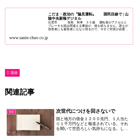
こだま・政治の〝脇見運転〟 国民目線で | 山
陰中央新報デジタル
出雲市 長島 和孝 ５０歳 運転者がアクセルと
ブレーキを踏み間違える事故が、後を絶ちません。誰もが
加害者にも被害者にもなり得るので、今すぐ対策が必要で
す。 ところで、世の中を見渡すと、その...
www.sanin-chuo.co.jp
国政
関連記事
次世代につけを回さないで
国政
国と地方の借金１２００兆円、１人当た
り１千万円などと報道されている。それ
を聞いて空恐ろしい気持ちになる。しか
し同時にこうも思う。誰がそんなに貸し