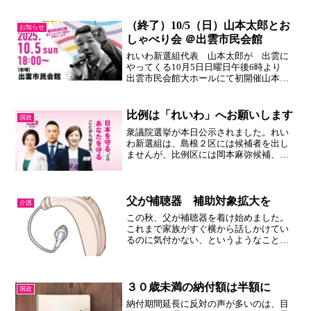
てくれたんだろう？ いつ借りたんだろ
う？ お金を貸しているのは国内機関が
約９割で海外は約１割。借...
（終了）10/5（日）山本太郎とお
お知らせ
しゃべり会 ＠出雲市民会館
れいわ新選組代表 山本太郎が 出雲に
やってくる10月5日日曜日午後6時より
出雲市民会館大ホールにて初開催山本太
郎が皆さんからのご質問にお答えしま
す。経済、外交、エネルギー、なんでも
どうぞ。国会のウラ話がきけるかも？申
比例は「れいわ」へお願いします
国政
込は不要。無料でご参加...
衆議院選挙が本日公示されました。れい
わ新選組は、島根２区には候補者を出し
ませんが、比例区には岡本麻弥候補、は
んどう大樹候補を擁立しています。日本
を守る、とはあなたを守ることから始ま
る。をスローガンとして掲げ、この選挙
でこれまで以上の議席を獲...
父が補聴器 補助対象拡大を
介護
この秋、父が補聴器を着け始めました。
これまで家族がすぐ横から話しかけてい
るのに気付かない、というようなことが
よくありました。耳鼻科の医師の勧めに
より補聴器を着け始めると、家族の呼び
かけにも気付いてくれるようになり、会
話が増えました。笑顔も増...
３０歳未満の納付額は半額に
国政
納付期間延長に反対の声が多いのは、目