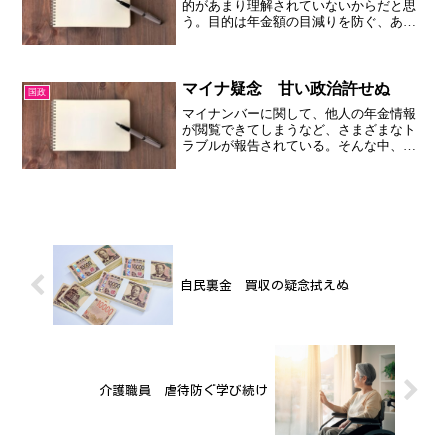
的があまり理解されていないからだと思
う。目的は年金額の目減りを防ぐ、ある
いは増やすことであり、ある民間の試算
では１年間当たりの受給額は１０万円増
えるそうだ。 話題に上がらないが、若
年層の納付率が低いのも課...
マイナ疑念 甘い政治許せぬ
国政
マイナンバーに関して、他人の年金情報
が閲覧できてしまうなど、さまざまなト
ラブルが報告されている。そんな中、政
府はマイナンバーカードと保険証を一体
化するという。 ここまでしてマイナカ
ードを広めたい理由は何だろうか。政府
は「医療連携のデジタル化...
自民裏金 買収の疑念拭えぬ
介護職員 虐待防ぐ学び続け