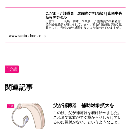
こだま・介護職員 虐待防ぐ学び続け | 山陰中央
新報デジタル
出雲市 長島 和孝 ５０歳 介護職員の高齢者虐
待が過去最多と報じられています。私も介護施設で働く職
員として、当然ながら虐待しないよう心がけていますが、
ついカッとなってしまうことはあります。 ...
www.sanin-chuo.co.jp
介護
関連記事
父が補聴器 補助対象拡大を
介護
この秋、父が補聴器を着け始めました。
これまで家族がすぐ横から話しかけてい
るのに気付かない、というようなことが
よくありました。耳鼻科の医師の勧めに